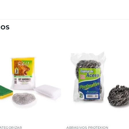
DOS
Añadir
Aña
a la
a l
lista de
lista
deseos
des
CATEGORIZAR
ABRASIVOS PROTEXION