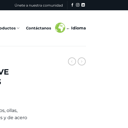
Únete a nuestra comunidad
← Idioma
oductos
Contáctanos
VE
3
s, ollas,
s y de acero