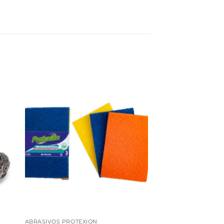
dir
Añadir
a
a la
 de
lista de
eos
deseos
ABRASIVOS PROTEXION