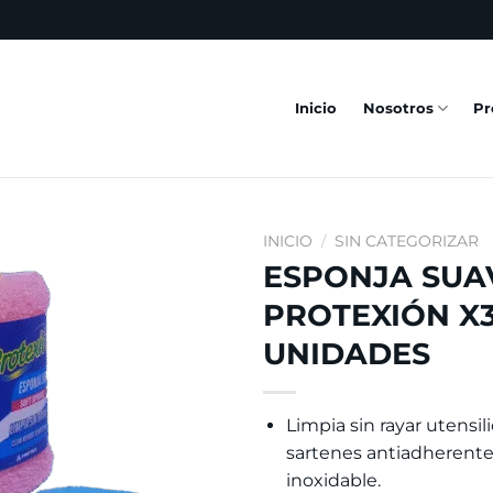
Inicio
Nosotros
Pr
INICIO
/
SIN CATEGORIZAR
ESPONJA SUA
Añadir
PROTEXIÓN X
a la
lista
UNIDADES
de
deseos
Limpia sin rayar utensilio
sartenes antiadherente
inoxidable.