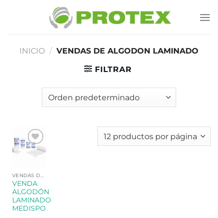
Saltar
al
contenido
INICIO
/
VENDAS DE ALGODON LAMINADO
FILTRAR
Añadir
a la
lista de
deseos
VENDAS DE ALGODON LAMINADO
VENDA
ALGODÓN
LAMINADO
MEDISPO