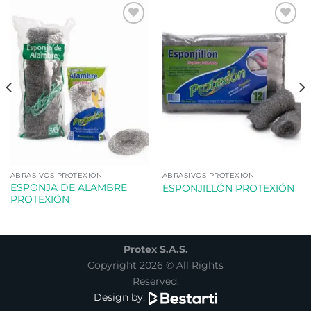
Añadir
Añadir
a la
a la
lista de
lista de
deseos
deseos
ABRASIVOS PROTEXION
ABRASIVOS PROTEXION
ESPONJA DE ALAMBRE
ESPONJILLÓN PROTEXIÓN
PROTEXIÓN
Protex S.A.S.
Copyright 2026 © All Rights
Reserved.
Design by: