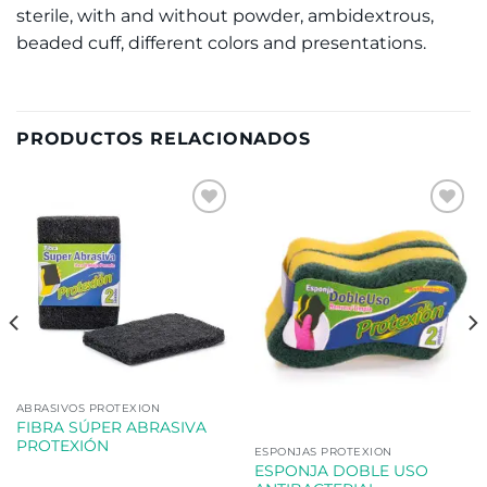
sterile, with and without powder, ambidextrous,
beaded cuff, different colors and presentations.
PRODUCTOS RELACIONADOS
Añadir
Añadir
a la
a la
lista de
lista de
deseos
deseos
ABRASIVOS PROTEXION
FIBRA SÚPER ABRASIVA
PROTEXIÓN
ESPONJAS PROTEXION
ESPONJA DOBLE USO