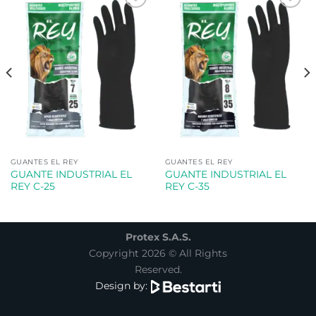
Añadir
Añadir
a la
a la
lista de
lista de
deseos
deseos
GUANTES EL REY
GUANTES EL REY
GUANTE INDUSTRIAL EL
GUANTE INDUSTRIAL EL
REY C-25
REY C-35
Protex S.A.S.
Copyright 2026 © All Rights
Reserved.
Design by: