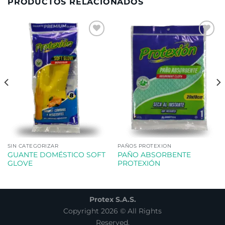
PRODUCTOS RELACIONADOS
Añadir
Añadir
a la
a la
lista de
lista de
deseos
deseos
SIN CATEGORIZAR
PAÑOS PROTEXION
GUANTE DOMÉSTICO SOFT
PAÑO ABSORBENTE
GLOVE
PROTEXIÓN
Protex S.A.S.
Copyright 2026 © All Rights
Reserved.